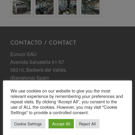
CONTACTO / CONTACT
Eurocir SAU
Avenida Salvatella 51-57
08210, Barberà del Vallés.
(Barcelona) Spain
Tel: 93 729 35 58
We use cookies on our website to give you the most
relevant experience by remembering your preferences and
Email:
eurocir@eurocir.com
repeat visits. By clicking “Accept All”, you consent to the
use of ALL the cookies. However, you may visit "Cookie
Settings" to provide a controlled consent.
SEARCH
Cookie Settings
Accept All
Reject All