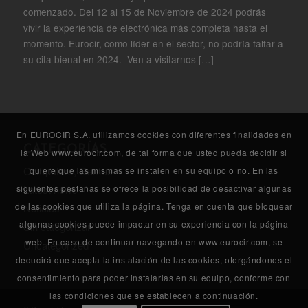
comenzado. Del 12 al 15 de Noviembre de 2024 podrás
vivir la experiencia de electrónica más completa hasta el
momento. Eurocir, como líder en el sector, no podría faltar a
su cita bienal en 2024. Ven a visitarnos […]
En EUROCIR S.A. utilizamos cookies con diferentes finalidades en
CATEGORÍAS
la Web www.eurocir.com, de tal forma que usted pueda decidir si
Computers, Games
quiere que las mismas se instalen en su equipo o no. En las
Latest news
siguientes pestañas se ofrece la posibilidad de desactivar algunas
de las cookies que utiliza la página. Tenga en cuenta que bloquear
Noticias
algunas cookies puede impactar en su experiencia con la página
Sin categorizar
web. En caso de continuar navegando en www.eurocir.com, se
Uncategorized
deducirá que acepta la instalación de las cookies, otorgándonos el
consentimiento para poder instalarlas en su equipo, conforme con
las condiciones que se establecen a continuación.