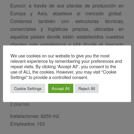
Eurocir, a través de sus plantas de producción en
Europa y Asia, abastece al mercado global.
Contamos también con estructuras técnicas,
comerciales y logísticas propias, ubicadas en
aquellos países donde están establecidos nuestros
clientes más estratégicos y allá donde el mercado
demanda un soporte y seguimiento diario in situ.
We use cookies on our website to give you the most
relevant experience by remembering your preferences and
repeat visits. By clicking “Accept All”, you consent to the
use of ALL the cookies. However, you may visit "Cookie
Settings" to provide a controlled consent.
Cookie Settings
Accept All
Reject All
Eurocir España
2 plantas
Instalaciones: 8250 m2
Empleados: 153