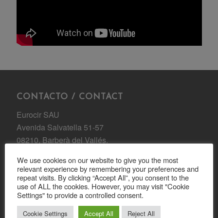
CONTACTO / CONTACT
Eurocir SAU
Avenida Salvatella 51-57
08210, Barberà del Vallés.
(Barcelona) Spain
We use cookies on our website to give you the most
relevant experience by remembering your preferences and
Tel: 93 729 35 58
repeat visits. By clicking “Accept All”, you consent to the
Email:
eurocir@eurocir.com
use of ALL the cookies. However, you may visit "Cookie
Settings" to provide a controlled consent.
Cookie Settings
Accept All
Reject All