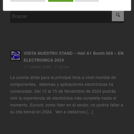
SEARCH
VISITA NUESTRO STAND – Hall A1 Booth 569 – EN
ELECTRONICA 2024
17 octubre, 2024 - 11:32 am
La cuenta atrás para la principal feria a nivel mundial de
componentes, sistemas y aplicaciones electrónicas ha
comenzado. Del 12 al 15 de Noviembre de 2024 podrás
vivir la experiencia de electrónica más completa hasta el
momento. Eurocir, como líder en el sector, no podría faltar a
su cita bienal en 2024. Ven a visitarnos […]